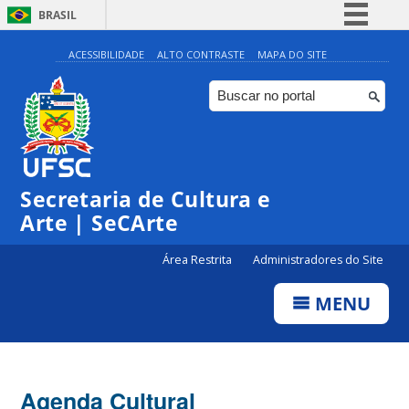
BRASIL
Simplifique!
ACESSIBILIDADE
ALTO CONTRASTE
MAPA DO SITE
Comunica BR
Participe
Acesso à informação
Legislação
Secretaria de Cultura e
Canais
Arte | SeCArte
Área Restrita
Administradores do Site
MENU
Agenda Cultural