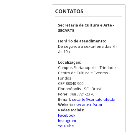
CONTATOS
Secretaria de Cultura e Arte -
SECARTE
Horário de atendimento:
De segunda a sexta-feira das 7h
às 19h
Localização:
Campus Florianópolis - Trindade
Centro de Cultura e Eventos -
Fundos
CEP 88040-900
Florianópolis - SC - Brasil
Fone:
(48) 3721-2376
E-mail:
secarte@contato.ufsc.br
Website:
secarte.ufsc.br
Redes sociais:
Facebook
Instagram
YouTube