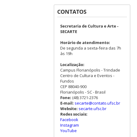
CONTATOS
Secretaria de Cultura e Arte -
SECARTE
Horário de atendimento:
De segunda a sexta-feira das 7h
às 19h
Localização:
Campus Florianópolis - Trindade
Centro de Cultura e Eventos -
Fundos
CEP 88040-900
Florianópolis - SC - Brasil
Fone:
(48) 3721-2376
E-mail:
secarte@contato.ufsc.br
Website:
secarte.ufsc.br
Redes sociais:
Facebook
Instagram
YouTube