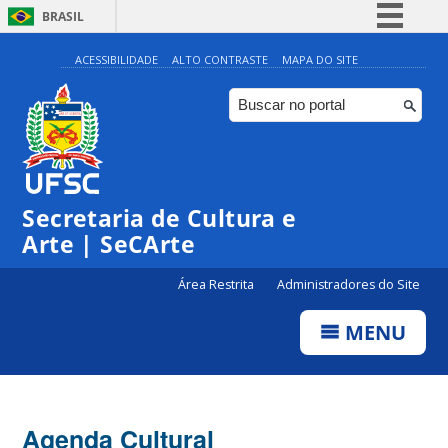
BRASIL
Simplifique!
ACESSIBILIDADE
ALTO CONTRASTE
MAPA DO SITE
Comunica BR
Participe
Acesso à informação
Legislação
Secretaria de Cultura e
Canais
Arte | SeCArte
Área Restrita
Administradores do Site
MENU
Agenda Cultural