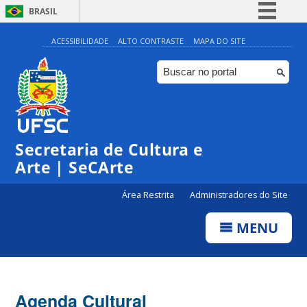
BRASIL
Simplifique!
ACESSIBILIDADE
ALTO CONTRASTE
MAPA DO SITE
Comunica BR
Participe
Acesso à informação
0:00
Legislação
Secretaria de Cultura e
1:00
Canais
Arte | SeCArte
2:00
Área Restrita
Administradores do Site
MENU
3:00
4:00
Agenda Cultural