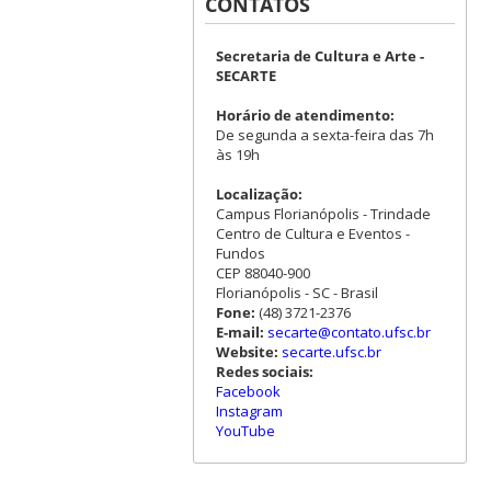
CONTATOS
Secretaria de Cultura e Arte -
SECARTE
Horário de atendimento:
De segunda a sexta-feira das 7h
às 19h
Localização:
Campus Florianópolis - Trindade
Centro de Cultura e Eventos -
Fundos
CEP 88040-900
Florianópolis - SC - Brasil
Fone:
(48) 3721-2376
E-mail:
secarte@contato.ufsc.br
Website:
secarte.ufsc.br
Redes sociais:
Facebook
Instagram
YouTube