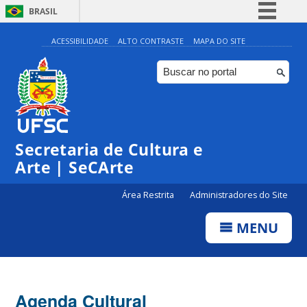
BRASIL
Simplifique!
ACESSIBILIDADE
ALTO CONTRASTE
MAPA DO SITE
Comunica BR
Participe
Acesso à informação
0:00
Legislação
Secretaria de Cultura e
1:00
Canais
Arte | SeCArte
2:00
Área Restrita
Administradores do Site
MENU
3:00
4:00
Agenda Cultural