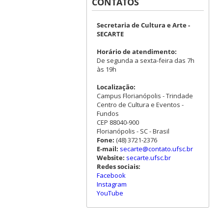
CONTATOS
Secretaria de Cultura e Arte -
SECARTE
Horário de atendimento:
De segunda a sexta-feira das 7h
às 19h
Localização:
Campus Florianópolis - Trindade
Centro de Cultura e Eventos -
Fundos
CEP 88040-900
Florianópolis - SC - Brasil
Fone:
(48) 3721-2376
E-mail:
secarte@contato.ufsc.br
Website:
secarte.ufsc.br
Redes sociais:
Facebook
Instagram
YouTube