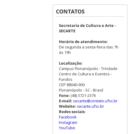
CONTATOS
Secretaria de Cultura e Arte -
SECARTE
Horário de atendimento:
De segunda a sexta-feira das 7h
às 19h
Localização:
Campus Florianópolis - Trindade
Centro de Cultura e Eventos -
Fundos
CEP 88040-900
Florianópolis - SC - Brasil
Fone:
(48) 3721-2376
E-mail:
secarte@contato.ufsc.br
Website:
secarte.ufsc.br
Redes sociais:
Facebook
Instagram
YouTube