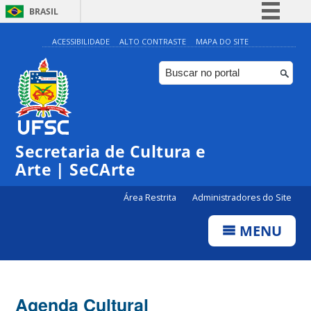
BRASIL
Simplifique!
ACESSIBILIDADE
ALTO CONTRASTE
MAPA DO SITE
Comunica BR
Participe
Acesso à informação
Legislação
Secretaria de Cultura e
Canais
Arte | SeCArte
Área Restrita
Administradores do Site
MENU
Agenda Cultural