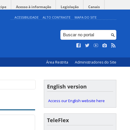
cipe
Acesso à informação
Legislação
Canais
ACESSIBILIDADE
ALTO CONTRASTE
MAPA DO SITE
Área Restrita
Administradores do Site
English version
Access our English website here
TeleFlex