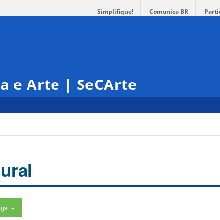
Simplifique!
Comunica BR
Parti
ra e Arte | SeCArte
ural
ags