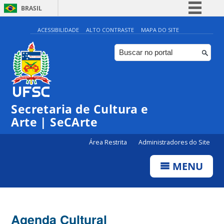
BRASIL
Simplifique!
ACESSIBILIDADE
ALTO CONTRASTE
MAPA DO SITE
Comunica BR
Participe
Acesso à informação
0:00
Legislação
Secretaria de Cultura e
1:00
Canais
Arte | SeCArte
2:00
Área Restrita
Administradores do Site
MENU
3:00
4:00
Agenda Cultural