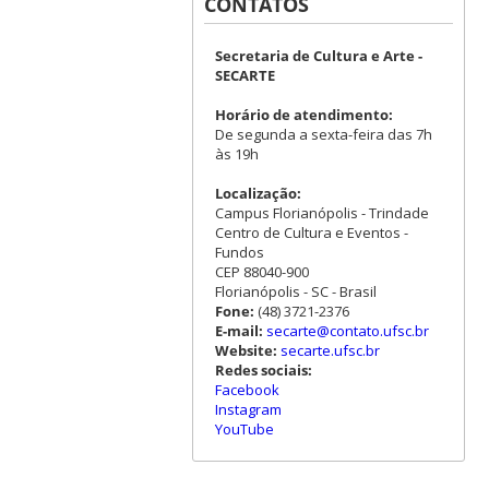
CONTATOS
Secretaria de Cultura e Arte -
SECARTE
Horário de atendimento:
De segunda a sexta-feira das 7h
às 19h
Localização:
Campus Florianópolis - Trindade
Centro de Cultura e Eventos -
Fundos
CEP 88040-900
Florianópolis - SC - Brasil
Fone:
(48) 3721-2376
E-mail:
secarte@contato.ufsc.br
Website:
secarte.ufsc.br
Redes sociais:
Facebook
Instagram
YouTube