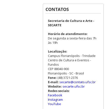
CONTATOS
Secretaria de Cultura e Arte -
SECARTE
Horário de atendimento:
De segunda a sexta-feira das 7h
às 19h
Localização:
Campus Florianópolis - Trindade
Centro de Cultura e Eventos -
Fundos
CEP 88040-900
Florianópolis - SC - Brasil
Fone:
(48) 3721-2376
E-mail:
secarte@contato.ufsc.br
Website:
secarte.ufsc.br
Redes sociais:
Facebook
Instagram
YouTube