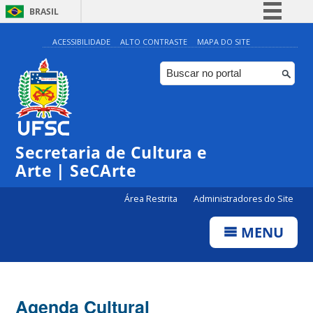
BRASIL
Simplifique!
ACESSIBILIDADE
ALTO CONTRASTE
MAPA DO SITE
Comunica BR
Participe
Acesso à informação
Legislação
Secretaria de Cultura e
Canais
Arte | SeCArte
Área Restrita
Administradores do Site
MENU
Agenda Cultural