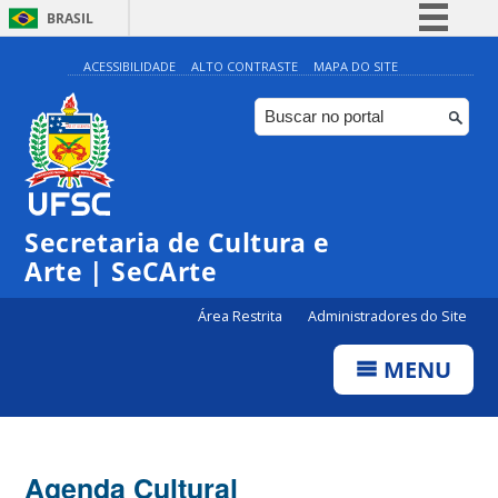
BRASIL
Simplifique!
ACESSIBILIDADE
ALTO CONTRASTE
MAPA DO SITE
Comunica BR
Participe
Acesso à informação
0:00
Legislação
Secretaria de Cultura e
1:00
Canais
Arte | SeCArte
2:00
Área Restrita
Administradores do Site
MENU
3:00
4:00
Agenda Cultural