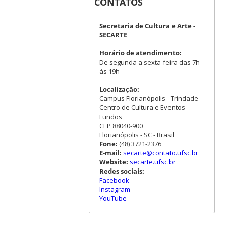
CONTATOS
Secretaria de Cultura e Arte -
SECARTE
Horário de atendimento:
De segunda a sexta-feira das 7h
às 19h
Localização:
Campus Florianópolis - Trindade
Centro de Cultura e Eventos -
Fundos
CEP 88040-900
Florianópolis - SC - Brasil
Fone:
(48) 3721-2376
E-mail:
secarte@contato.ufsc.br
Website:
secarte.ufsc.br
Redes sociais:
Facebook
Instagram
YouTube