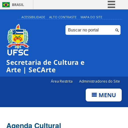
BRASIL
Simplifique!
ACESSIBILIDADE
ALTO CONTRASTE
MAPA DO SITE
Comunica BR
Participe
Acesso à informação
0:00
Legislação
Secretaria de Cultura e
1:00
Canais
Arte | SeCArte
2:00
Área Restrita
Administradores do Site
MENU
3:00
4:00
Agenda Cultural