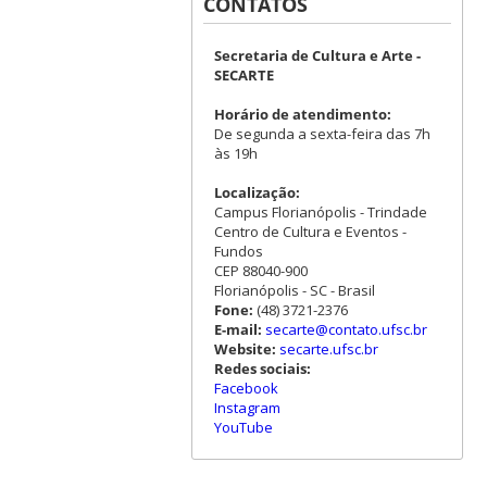
CONTATOS
Secretaria de Cultura e Arte -
SECARTE
Horário de atendimento:
De segunda a sexta-feira das 7h
às 19h
Localização:
Campus Florianópolis - Trindade
Centro de Cultura e Eventos -
Fundos
CEP 88040-900
Florianópolis - SC - Brasil
Fone:
(48) 3721-2376
E-mail:
secarte@contato.ufsc.br
Website:
secarte.ufsc.br
Redes sociais:
Facebook
Instagram
YouTube