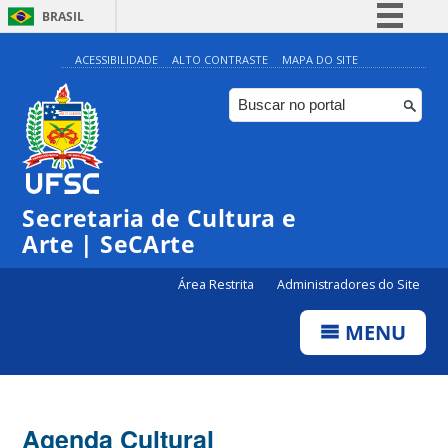
BRASIL
Simplifique!
ACESSIBILIDADE
ALTO CONTRASTE
MAPA DO SITE
Comunica BR
Participe
Acesso à informação
0:00
Legislação
Secretaria de Cultura e
1:00
Canais
Arte | SeCArte
2:00
Área Restrita
Administradores do Site
MENU
3:00
4:00
Agenda Cultural