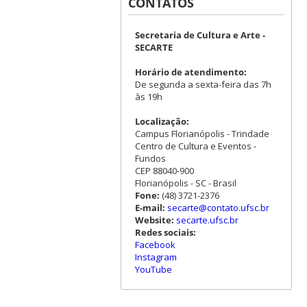
CONTATOS
Secretaria de Cultura e Arte -
SECARTE
Horário de atendimento:
De segunda a sexta-feira das 7h
às 19h
Localização:
Campus Florianópolis - Trindade
Centro de Cultura e Eventos -
Fundos
CEP 88040-900
Florianópolis - SC - Brasil
Fone:
(48) 3721-2376
E-mail:
secarte@contato.ufsc.br
Website:
secarte.ufsc.br
Redes sociais:
Facebook
Instagram
YouTube