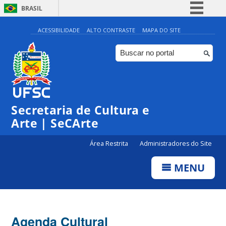
BRASIL
Simplifique!
ACESSIBILIDADE
ALTO CONTRASTE
MAPA DO SITE
Comunica BR
Participe
Acesso à informação
Legislação
Secretaria de Cultura e
Canais
Arte | SeCArte
Área Restrita
Administradores do Site
MENU
Agenda Cultural