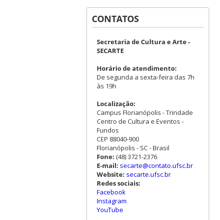
CONTATOS
Secretaria de Cultura e Arte -
SECARTE
Horário de atendimento:
De segunda a sexta-feira das 7h
às 19h
Localização:
Campus Florianópolis - Trindade
Centro de Cultura e Eventos -
Fundos
CEP 88040-900
Florianópolis - SC - Brasil
Fone:
(48) 3721-2376
E-mail:
secarte@contato.ufsc.br
Website:
secarte.ufsc.br
Redes sociais:
Facebook
Instagram
YouTube