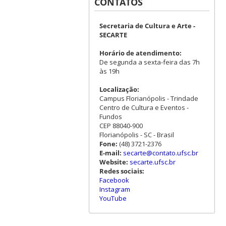
CONTATOS
Secretaria de Cultura e Arte -
SECARTE
Horário de atendimento:
De segunda a sexta-feira das 7h
às 19h
Localização:
Campus Florianópolis - Trindade
Centro de Cultura e Eventos -
Fundos
CEP 88040-900
Florianópolis - SC - Brasil
Fone:
(48) 3721-2376
E-mail:
secarte@contato.ufsc.br
Website:
secarte.ufsc.br
Redes sociais:
Facebook
Instagram
YouTube