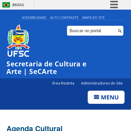
BRASIL
Simplifique!
ACESSIBILIDADE
ALTO CONTRASTE
MAPA DO SITE
Comunica BR
Participe
Acesso à informação
0:00
Legislação
Secretaria de Cultura e
1:00
Canais
Arte | SeCArte
2:00
Área Restrita
Administradores do Site
MENU
3:00
4:00
Agenda Cultural