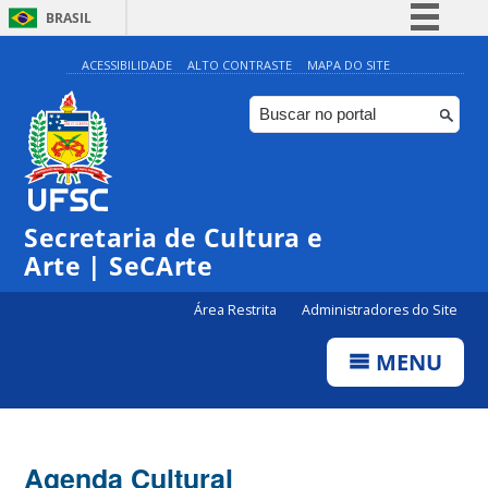
BRASIL
Simplifique!
ACESSIBILIDADE
ALTO CONTRASTE
MAPA DO SITE
Comunica BR
Participe
Acesso à informação
0:00
Legislação
Secretaria de Cultura e
1:00
Canais
Arte | SeCArte
2:00
Área Restrita
Administradores do Site
MENU
3:00
4:00
Agenda Cultural