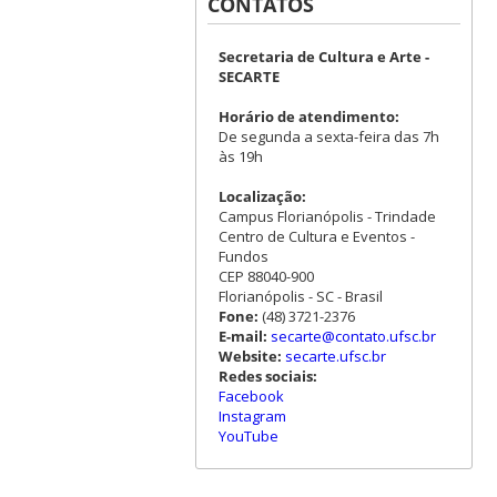
CONTATOS
Secretaria de Cultura e Arte -
SECARTE
Horário de atendimento:
De segunda a sexta-feira das 7h
às 19h
Localização:
Campus Florianópolis - Trindade
Centro de Cultura e Eventos -
Fundos
CEP 88040-900
Florianópolis - SC - Brasil
Fone:
(48) 3721-2376
E-mail:
secarte@contato.ufsc.br
Website:
secarte.ufsc.br
Redes sociais:
Facebook
Instagram
YouTube