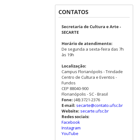
CONTATOS
Secretaria de Cultura e Arte -
SECARTE
Horário de atendimento:
De segunda a sexta-feira das 7h
às 19h
Localização:
Campus Florianópolis - Trindade
Centro de Cultura e Eventos -
Fundos
CEP 88040-900
Florianópolis - SC - Brasil
Fone:
(48) 3721-2376
E-mail:
secarte@contato.ufsc.br
Website:
secarte.ufsc.br
Redes sociais:
Facebook
Instagram
YouTube