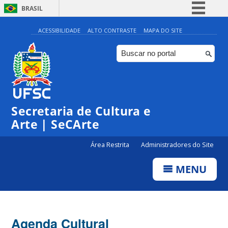
BRASIL
Simplifique!
ACESSIBILIDADE
ALTO CONTRASTE
MAPA DO SITE
Comunica BR
Participe
Acesso à informação
Legislação
Secretaria de Cultura e
Canais
Arte | SeCArte
Área Restrita
Administradores do Site
MENU
Agenda Cultural