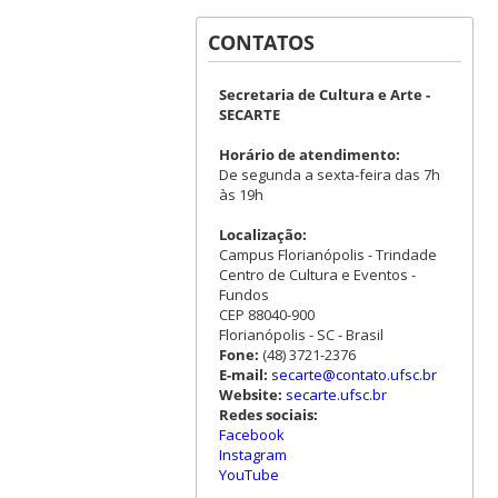
CONTATOS
Secretaria de Cultura e Arte -
SECARTE
Horário de atendimento:
De segunda a sexta-feira das 7h
às 19h
Localização:
Campus Florianópolis - Trindade
Centro de Cultura e Eventos -
Fundos
CEP 88040-900
Florianópolis - SC - Brasil
Fone:
(48) 3721-2376
E-mail:
secarte@contato.ufsc.br
Website:
secarte.ufsc.br
Redes sociais:
Facebook
Instagram
YouTube