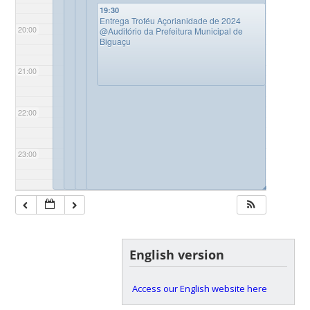
19:30
Entrega Troféu Açorianidade de 2024
20:00
@Auditório da Prefeitura Municipal de
Biguaçu
21:00
22:00
23:00
◢
◢
◢
◢
English version
Access our English website here