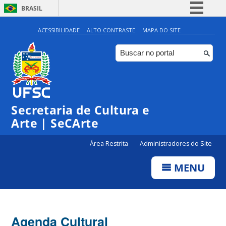
BRASIL
Simplifique!
ACESSIBILIDADE
ALTO CONTRASTE
MAPA DO SITE
Comunica BR
Participe
Acesso à informação
Legislação
Secretaria de Cultura e
Canais
Arte | SeCArte
Área Restrita
Administradores do Site
MENU
Agenda Cultural