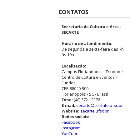
CONTATOS
Secretaria de Cultura e Arte -
SECARTE
Horário de atendimento:
De segunda a sexta-feira das 7h
às 19h
Localização:
Campus Florianópolis - Trindade
Centro de Cultura e Eventos -
Fundos
CEP 88040-900
Florianópolis - SC - Brasil
Fone:
(48) 3721-2376
E-mail:
secarte@contato.ufsc.br
Website:
secarte.ufsc.br
Redes sociais:
Facebook
Instagram
YouTube