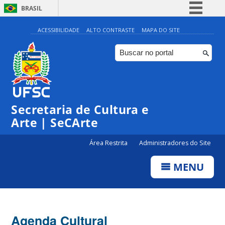
BRASIL
Simplifique!
ACESSIBILIDADE
ALTO CONTRASTE
MAPA DO SITE
Comunica BR
Participe
Acesso à informação
Legislação
Secretaria de Cultura e
Canais
Arte | SeCArte
Área Restrita
Administradores do Site
MENU
Agenda Cultural