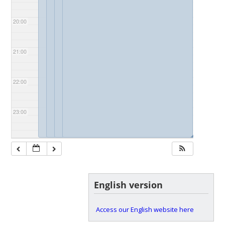
20:00
21:00
22:00
23:00
◢
◢
◢
◢
English version
Access our English website here