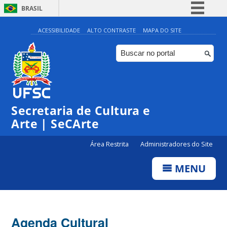
BRASIL
Simplifique!
ACESSIBILIDADE
ALTO CONTRASTE
MAPA DO SITE
Comunica BR
Participe
Acesso à informação
0:00
Legislação
Secretaria de Cultura e
1:00
Canais
Arte | SeCArte
2:00
Área Restrita
Administradores do Site
MENU
3:00
4:00
Agenda Cultural