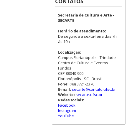
CONTATOS
Secretaria de Cultura e Arte -
SECARTE
Horário de atendimento:
De segunda a sexta-feira das 7h
às 19h
Localização:
Campus Florianópolis - Trindade
Centro de Cultura e Eventos -
Fundos
CEP 88040-900
Florianópolis - SC - Brasil
Fone:
(48) 3721-2376
E-mail:
secarte@contato.ufsc.br
Website:
secarte.ufsc.br
Redes sociais:
Facebook
Instagram
YouTube