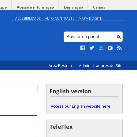
cipe
Acesso à informação
Legislação
Canais
ACESSIBILIDADE
ALTO CONTRASTE
MAPA DO SITE
Área Restrita
Administradores do Site
English version
Access our English website here
TeleFlex