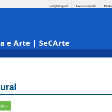
Simplifique!
Comunica BR
Parti
ra e Arte | SeCArte
ural
ags