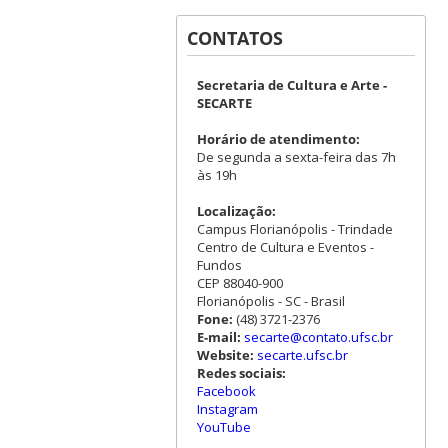
CONTATOS
Secretaria de Cultura e Arte -
SECARTE
Horário de atendimento:
De segunda a sexta-feira das 7h
às 19h
Localização:
Campus Florianópolis - Trindade
Centro de Cultura e Eventos -
Fundos
CEP 88040-900
Florianópolis - SC - Brasil
Fone:
(48) 3721-2376
E-mail:
secarte@contato.ufsc.br
Website:
secarte.ufsc.br
Redes sociais:
Facebook
Instagram
YouTube