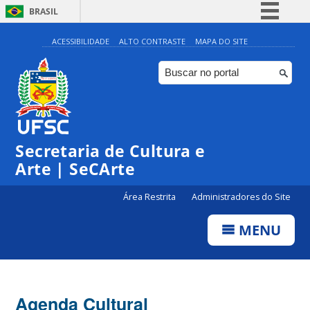
BRASIL
Simplifique!
ACESSIBILIDADE
ALTO CONTRASTE
MAPA DO SITE
Comunica BR
Participe
Acesso à informação
Legislação
Secretaria de Cultura e
Canais
Arte | SeCArte
Área Restrita
Administradores do Site
MENU
Agenda Cultural