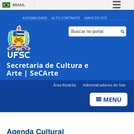
BRASIL
Simplifique!
ACESSIBILIDADE
ALTO CONTRASTE
MAPA DO SITE
Comunica BR
Participe
Acesso à informação
Legislação
Secretaria de Cultura e
Canais
Arte | SeCArte
Área Restrita
Administradores do Site
MENU
Agenda Cultural