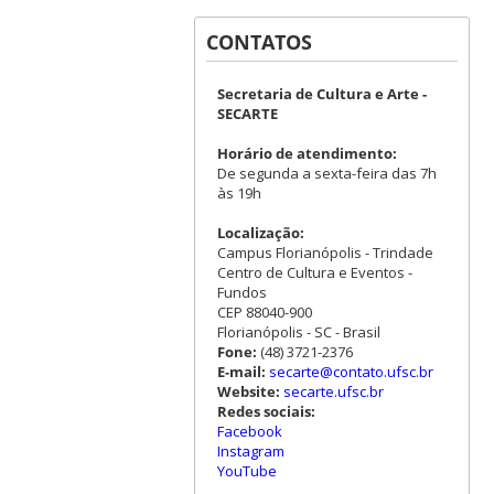
CONTATOS
Secretaria de Cultura e Arte -
SECARTE
Horário de atendimento:
De segunda a sexta-feira das 7h
às 19h
Localização:
Campus Florianópolis - Trindade
Centro de Cultura e Eventos -
Fundos
CEP 88040-900
Florianópolis - SC - Brasil
Fone:
(48) 3721-2376
E-mail:
secarte@contato.ufsc.br
Website:
secarte.ufsc.br
Redes sociais:
Facebook
Instagram
YouTube