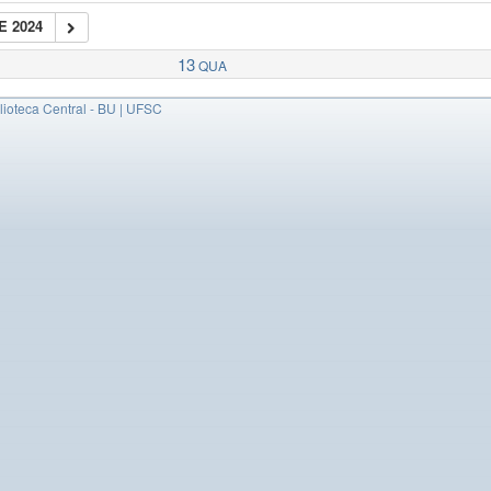
E 2024
13
QUA
ioteca Central - BU | UFSC