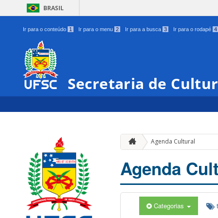
BRASIL
Ir para o conteúdo
1
Ir para o menu
2
Ir para a busca
3
Ir para o rodapé
4
Secretaria de Cultu
Agenda Cultural
Agenda Cult
Categorias