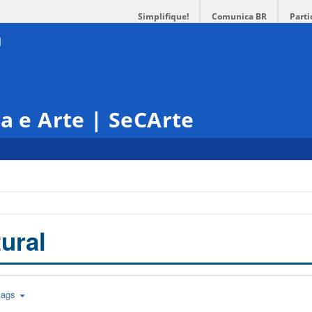
Simplifique!
Comunica BR
Parti
ra e Arte | SeCArte
ural
tags