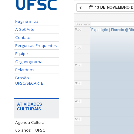
13 DE NOVEMBRO D
Pagina inicial
Dia inteiro
◤
A SeCArte
0:00
Exposição | Floresta
@Bibl
Contato
Perguntas Frequentes
1:00
Equipe
Organograma
2:00
Relatórios
Brasão
UFSC/SECARTE
3:00
4:00
ATIVIDADES
CULTURAIS
5:00
Agenda Cultural
65 anos | UFSC