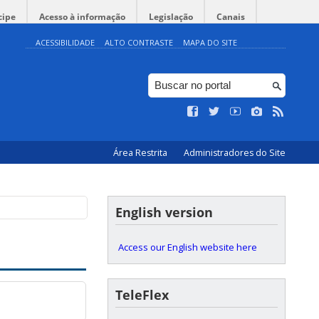
cipe
Acesso à informação
Legislação
Canais
ACESSIBILIDADE
ALTO CONTRASTE
MAPA DO SITE
Área Restrita
Administradores do Site
English version
Access our English website here
TeleFlex