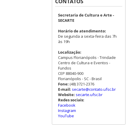
CONTATOS
Secretaria de Cultura e Arte -
SECARTE
Horário de atendimento:
De segunda a sexta-feira das 7h
às 19h
Localização:
Campus Florianópolis - Trindade
Centro de Cultura e Eventos -
Fundos
CEP 88040-900
Florianópolis - SC - Brasil
Fone:
(48) 3721-2376
E-mail:
secarte@contato.ufsc.br
Website:
secarte.ufsc.br
Redes sociais:
Facebook
Instagram
YouTube