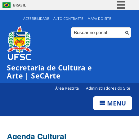
BRASIL
Simplifique!
ACESSIBILIDADE
ALTO CONTRASTE
MAPA DO SITE
Comunica BR
Participe
◤
Acesso à informação
0:00
Exposição | Floresta
@Biblioteca Central - BU | UFSC
Legislação
Secretaria de Cultura e
1:00
Canais
Arte | SeCArte
2:00
Área Restrita
Administradores do Site
MENU
3:00
4:00
Agenda Cultural