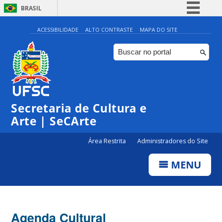
BRASIL
Simplifique!
ACESSIBILIDADE
ALTO CONTRASTE
MAPA DO SITE
Comunica BR
Participe
Acesso à informação
Legislação
Secretaria de Cultura e
Canais
Arte | SeCArte
Área Restrita
Administradores do Site
MENU
Agenda Cultural