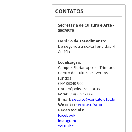
CONTATOS
Secretaria de Cultura e Arte -
SECARTE
Horário de atendimento:
De segunda a sexta-feira das 7h
às 19h
Localização:
Campus Florianópolis - Trindade
Centro de Cultura e Eventos -
Fundos
CEP 88040-900
Florianópolis - SC - Brasil
Fone:
(48) 3721-2376
E-mail:
secarte@contato.ufsc.br
Website:
secarte.ufsc.br
Redes sociais:
Facebook
Instagram
YouTube