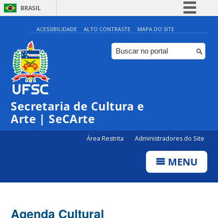
BRASIL
Simplifique!
ACESSIBILIDADE
ALTO CONTRASTE
MAPA DO SITE
Comunica BR
Participe
Acesso à informação
0:00
Legislação
Secretaria de Cultura e
1:00
Canais
Arte | SeCArte
2:00
Área Restrita
Administradores do Site
MENU
3:00
4:00
Agenda Cultural