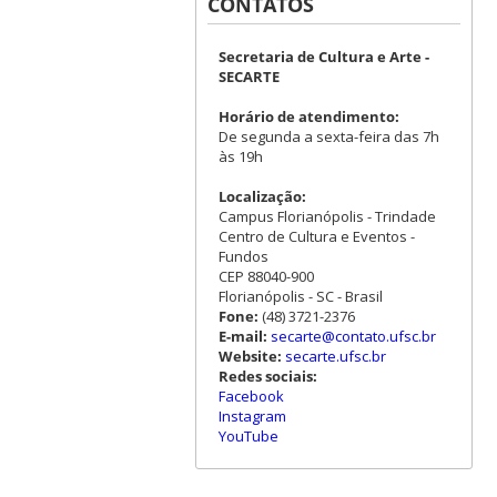
CONTATOS
Secretaria de Cultura e Arte -
SECARTE
Horário de atendimento:
De segunda a sexta-feira das 7h
às 19h
Localização:
Campus Florianópolis - Trindade
Centro de Cultura e Eventos -
Fundos
CEP 88040-900
Florianópolis - SC - Brasil
Fone:
(48) 3721-2376
E-mail:
secarte@contato.ufsc.br
Website:
secarte.ufsc.br
Redes sociais:
Facebook
Instagram
YouTube