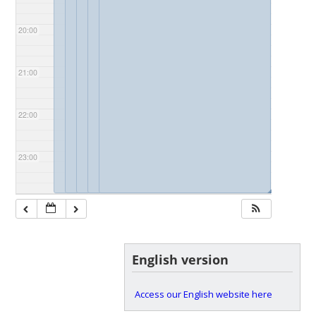
20:00
21:00
22:00
23:00
◢
◢
◢
◢
◢
English version
Access our English website here