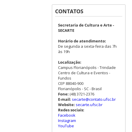
CONTATOS
Secretaria de Cultura e Arte -
SECARTE
Horário de atendimento:
De segunda a sexta-feira das 7h
às 19h
Localização:
Campus Florianópolis - Trindade
Centro de Cultura e Eventos -
Fundos
CEP 88040-900
Florianópolis - SC - Brasil
Fone:
(48) 3721-2376
E-mail:
secarte@contato.ufsc.br
Website:
secarte.ufsc.br
Redes sociais:
Facebook
Instagram
YouTube