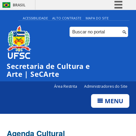
BRASIL
Simplifique!
ACESSIBILIDADE
ALTO CONTRASTE
MAPA DO SITE
Comunica BR
Participe
Acesso à informação
Legislação
Secretaria de Cultura e
Canais
Arte | SeCArte
Área Restrita
Administradores do Site
MENU
Agenda Cultural