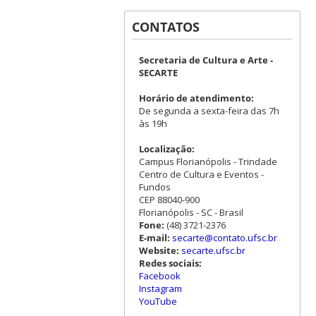
CONTATOS
Secretaria de Cultura e Arte -
SECARTE
Horário de atendimento:
De segunda a sexta-feira das 7h
às 19h
Localização:
Campus Florianópolis - Trindade
Centro de Cultura e Eventos -
Fundos
CEP 88040-900
Florianópolis - SC - Brasil
Fone:
(48) 3721-2376
E-mail:
secarte@contato.ufsc.br
Website:
secarte.ufsc.br
Redes sociais:
Facebook
Instagram
YouTube