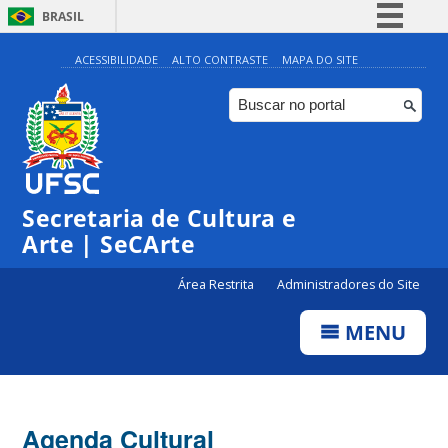
BRASIL
Simplifique!
ACESSIBILIDADE
ALTO CONTRASTE
MAPA DO SITE
Comunica BR
Participe
Acesso à informação
Legislação
Secretaria de Cultura e
Canais
Arte | SeCArte
Área Restrita
Administradores do Site
MENU
Agenda Cultural