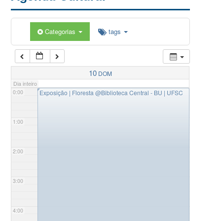
Categorias
tags
10
DOM
Dia inteiro
◤
0:00
Exposição | Floresta
@Biblioteca Central - BU | UFSC
1:00
2:00
3:00
4:00