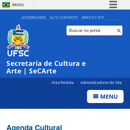
BRASIL
Simplifique!
ACESSIBILIDADE
ALTO CONTRASTE
MAPA DO SITE
Comunica BR
Participe
Acesso à informação
Legislação
Secretaria de Cultura e
Canais
Arte | SeCArte
Área Restrita
Administradores do Site
MENU
Agenda Cultural