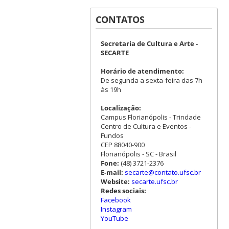
CONTATOS
Secretaria de Cultura e Arte -
SECARTE
Horário de atendimento:
De segunda a sexta-feira das 7h
às 19h
Localização:
Campus Florianópolis - Trindade
Centro de Cultura e Eventos -
Fundos
CEP 88040-900
Florianópolis - SC - Brasil
Fone:
(48) 3721-2376
E-mail:
secarte@contato.ufsc.br
Website:
secarte.ufsc.br
Redes sociais:
Facebook
Instagram
YouTube