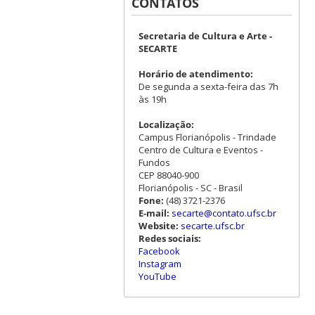
CONTATOS
Secretaria de Cultura e Arte -
SECARTE
Horário de atendimento:
De segunda a sexta-feira das 7h
às 19h
Localização:
Campus Florianópolis - Trindade
Centro de Cultura e Eventos -
Fundos
CEP 88040-900
Florianópolis - SC - Brasil
Fone:
(48) 3721-2376
E-mail:
secarte@contato.ufsc.br
Website:
secarte.ufsc.br
Redes sociais:
Facebook
Instagram
YouTube