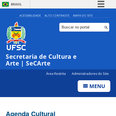
BRASIL
Simplifique!
ACESSIBILIDADE
ALTO CONTRASTE
MAPA DO SITE
Comunica BR
Participe
Acesso à informação
0:00
Legislação
Secretaria de Cultura e
1:00
Canais
Arte | SeCArte
2:00
Área Restrita
Administradores do Site
MENU
3:00
4:00
Agenda Cultural