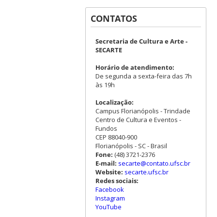
CONTATOS
Secretaria de Cultura e Arte -
SECARTE
Horário de atendimento:
De segunda a sexta-feira das 7h
às 19h
Localização:
Campus Florianópolis - Trindade
Centro de Cultura e Eventos -
Fundos
CEP 88040-900
Florianópolis - SC - Brasil
Fone:
(48) 3721-2376
E-mail:
secarte@contato.ufsc.br
Website:
secarte.ufsc.br
Redes sociais:
Facebook
Instagram
YouTube