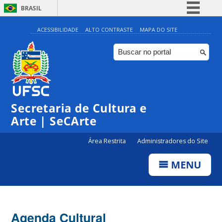
BRASIL
Simplifique!
ACESSIBILIDADE
ALTO CONTRASTE
MAPA DO SITE
Comunica BR
Participe
Acesso à informação
Legislação
Secretaria de Cultura e
Canais
Arte | SeCArte
Área Restrita
Administradores do Site
MENU
Agenda Cultural