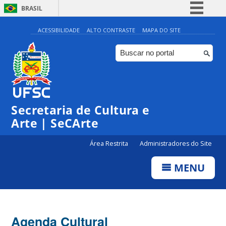
BRASIL
Simplifique!
ACESSIBILIDADE
ALTO CONTRASTE
MAPA DO SITE
Comunica BR
Participe
Acesso à informação
0:00
Legislação
Secretaria de Cultura e
1:00
Canais
Arte | SeCArte
2:00
Área Restrita
Administradores do Site
MENU
3:00
4:00
Agenda Cultural