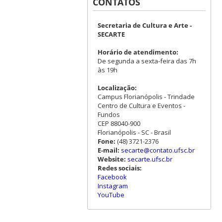
CONTATOS
Secretaria de Cultura e Arte -
SECARTE
Horário de atendimento:
De segunda a sexta-feira das 7h
às 19h
Localização:
Campus Florianópolis - Trindade
Centro de Cultura e Eventos -
Fundos
CEP 88040-900
Florianópolis - SC - Brasil
Fone:
(48) 3721-2376
E-mail:
secarte@contato.ufsc.br
Website:
secarte.ufsc.br
Redes sociais:
Facebook
Instagram
YouTube