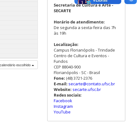
Secretaria de Cultura e Arte -
SECARTE
Horário de atendimento:
De segunda a sexta-feira das 7h
às 19h
Localização:
Campus Florianópolis - Trindade
Centro de Cultura e Eventos -
Fundos
calendário escolhido
CEP 88040-900
Florianópolis - SC - Brasil
Fone:
(48) 3721-2376
E-mail:
secarte@contato.ufsc.br
Website:
secarte.ufsc.br
Redes sociais:
Facebook
Instagram
YouTube