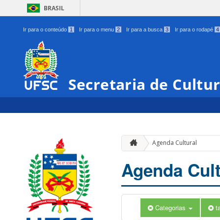
BRASIL
Ir para o conteúdo
1
Ir para o menu
2
Ir para a busca
3
Ir para o rodapé
4
Secretaria de Cultu
Agenda Cultural
Agenda Cult
Categorias
t