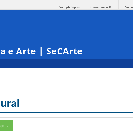
Simplifique!
Comunica BR
Parti
ra e Arte | SeCArte
ural
ags