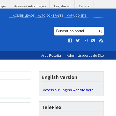
cipe
Acesso à informação
Legislação
Canais
ACESSIBILIDADE
ALTO CONTRASTE
MAPA DO SITE
Área Restrita
Administradores do Site
English version
Access our English website here
TeleFlex