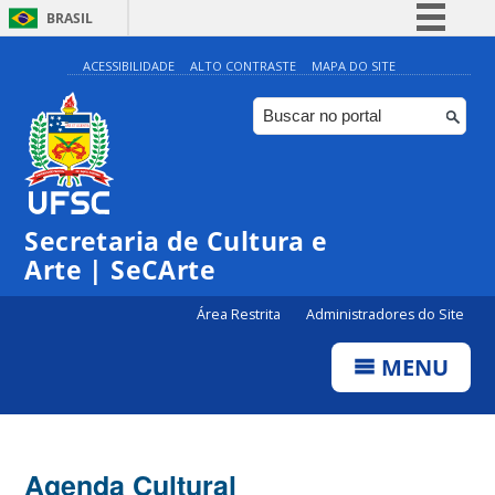
BRASIL
Simplifique!
ACESSIBILIDADE
ALTO CONTRASTE
MAPA DO SITE
Comunica BR
Participe
Acesso à informação
0:00
Legislação
Secretaria de Cultura e
1:00
Canais
Arte | SeCArte
2:00
Área Restrita
Administradores do Site
MENU
3:00
4:00
Agenda Cultural