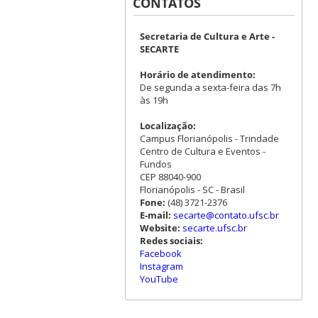
CONTATOS
Secretaria de Cultura e Arte -
SECARTE
Horário de atendimento:
De segunda a sexta-feira das 7h
às 19h
Localização:
Campus Florianópolis - Trindade
Centro de Cultura e Eventos -
Fundos
CEP 88040-900
Florianópolis - SC - Brasil
Fone:
(48) 3721-2376
E-mail:
secarte@contato.ufsc.br
Website:
secarte.ufsc.br
Redes sociais:
Facebook
Instagram
YouTube