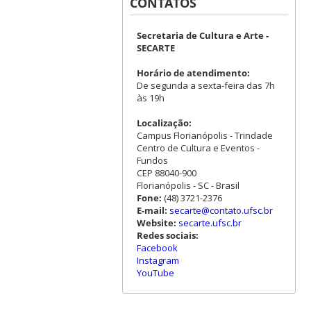
CONTATOS
Secretaria de Cultura e Arte -
SECARTE
Horário de atendimento:
De segunda a sexta-feira das 7h
às 19h
Localização:
Campus Florianópolis - Trindade
Centro de Cultura e Eventos -
Fundos
CEP 88040-900
Florianópolis - SC - Brasil
Fone:
(48) 3721-2376
E-mail:
secarte@contato.ufsc.br
Website:
secarte.ufsc.br
Redes sociais:
Facebook
Instagram
YouTube