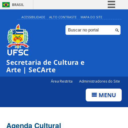
BRASIL
Simplifique!
ACESSIBILIDADE
ALTO CONTRASTE
MAPA DO SITE
Comunica BR
Participe
Acesso à informação
0:00
Legislação
Secretaria de Cultura e
1:00
Canais
Arte | SeCArte
2:00
Área Restrita
Administradores do Site
MENU
3:00
4:00
Agenda Cultural