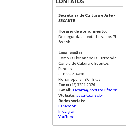
CONTATOS
Secretaria de Cultura e Arte -
SECARTE
Horário de atendimento:
De segunda a sexta-feira das 7h
às 19h
Localização:
Campus Florianópolis - Trindade
Centro de Cultura e Eventos -
Fundos
CEP 88040-900
Florianópolis - SC - Brasil
Fone:
(48) 3721-2376
E-mail:
secarte@contato.ufsc.br
Website:
secarte.ufsc.br
Redes sociais:
Facebook
Instagram
YouTube