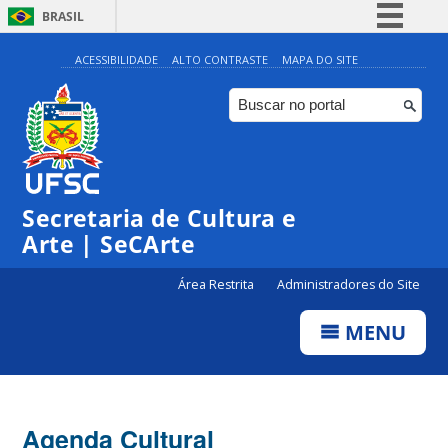
BRASIL
Simplifique!
ACESSIBILIDADE
ALTO CONTRASTE
MAPA DO SITE
Comunica BR
Participe
Acesso à informação
0:00
Legislação
Secretaria de Cultura e
1:00
Canais
Arte | SeCArte
2:00
Área Restrita
Administradores do Site
MENU
3:00
4:00
Agenda Cultural