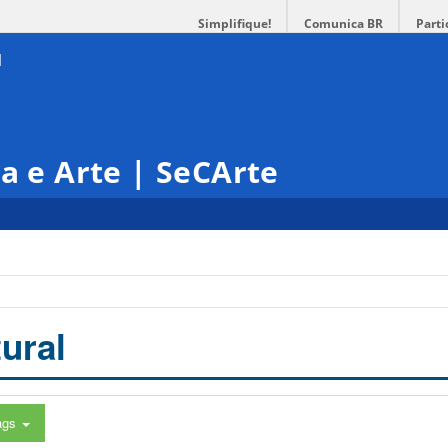
Simplifique!
Comunica BR
Parti
ra e Arte | SeCArte
ural
ags