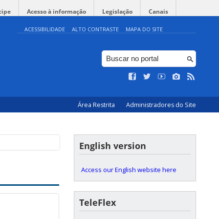
cipe
Acesso à informação
Legislação
Canais
ACESSIBILIDADE
ALTO CONTRASTE
MAPA DO SITE
Área Restrita
Administradores do Site
English version
Access our English website here
TeleFlex