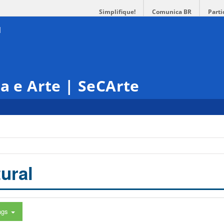
Simplifique!
Comunica BR
Parti
ra e Arte | SeCArte
ural
ags