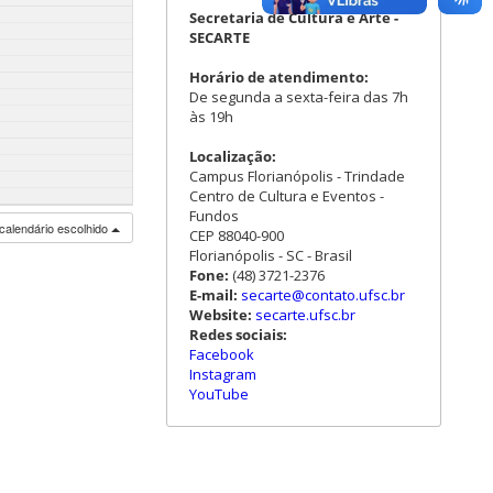
Secretaria de Cultura e Arte -
SECARTE
Horário de atendimento:
De segunda a sexta-feira das 7h
às 19h
Localização:
Campus Florianópolis - Trindade
Centro de Cultura e Eventos -
Fundos
calendário escolhido
CEP 88040-900
Florianópolis - SC - Brasil
Fone:
(48) 3721-2376
E-mail:
secarte@contato.ufsc.br
Website:
secarte.ufsc.br
Redes sociais:
Facebook
Instagram
YouTube