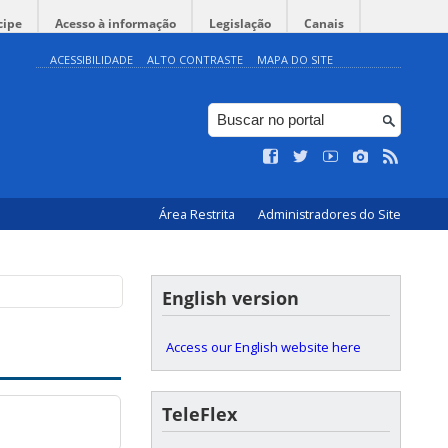
cipe
Acesso à informação
Legislação
Canais
ACESSIBILIDADE
ALTO CONTRASTE
MAPA DO SITE
Área Restrita
Administradores do Site
English version
Access our English website here
TeleFlex