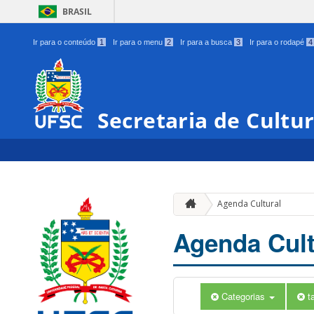
BRASIL
Ir para o conteúdo
1
Ir para o menu
2
Ir para a busca
3
Ir para o rodapé
4
Secretaria de Cultu
Agenda Cultural
Agenda Cult
Categorias
t