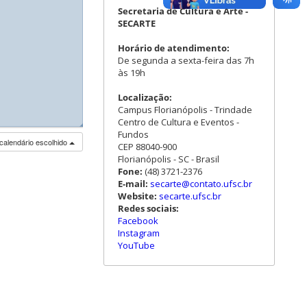
Secretaria de Cultura e Arte -
SECARTE
Horário de atendimento:
De segunda a sexta-feira das 7h
às 19h
Localização:
Campus Florianópolis - Trindade
Centro de Cultura e Eventos -
◢
◢
◢
◢
Fundos
calendário escolhido
CEP 88040-900
Florianópolis - SC - Brasil
Fone:
(48) 3721-2376
E-mail:
secarte@contato.ufsc.br
Website:
secarte.ufsc.br
Redes sociais:
Facebook
Instagram
YouTube