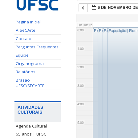
6 DE NOVEMBRO DE
Pagina inicial
Dia inteiro
◤
◤
◤
◤
A SeCArte
0:00
Exposição | Paixão, morte,
Expedição Natureza da
Exposição | “Tempos
Exposição | Flor
Contato
Perguntas Frequentes
1:00
Equipe
Organograma
2:00
Relatórios
Brasão
UFSC/SECARTE
3:00
4:00
ATIVIDADES
CULTURAIS
5:00
Agenda Cultural
65 anos | UFSC