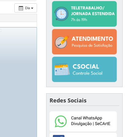
Dia
as - CFH
SC
Redes Sociais