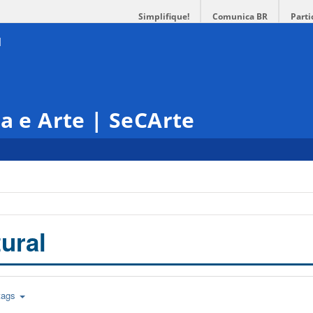
Simplifique!
Comunica BR
Parti
ra e Arte | SeCArte
ural
tags