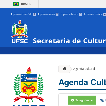
BRASIL
Ir para o conteúdo
1
Ir para o menu
2
Ir para a busca
3
Ir para o rodapé
4
Secretaria de Cultu
Agenda Cultural
Agenda Cult
Categorias