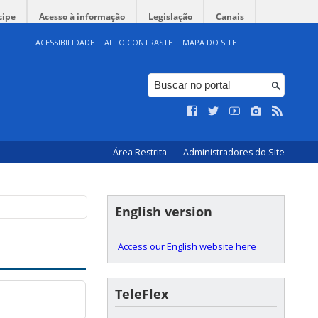
cipe
Acesso à informação
Legislação
Canais
ACESSIBILIDADE
ALTO CONTRASTE
MAPA DO SITE
Área Restrita
Administradores do Site
English version
Access our English website here
TeleFlex