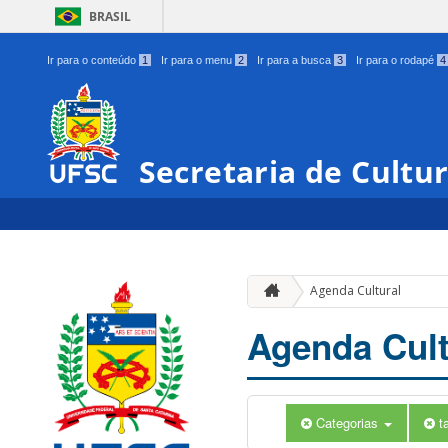
BRASIL
Ir para o conteúdo
1
Ir para o menu
2
Ir para a busca
3
Ir para o rodapé
4
Secretaria de Cultu
Agenda Cultural
Agenda Cult
Categorias
t