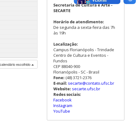
Secretaria de Cultura e Arte -
SECARTE
Horário de atendimento:
De segunda a sexta-feira das 7h
às 19h
Localização:
Campus Florianópolis - Trindade
Centro de Cultura e Eventos -
Fundos
calendário escolhido
CEP 88040-900
Florianópolis - SC - Brasil
Fone:
(48) 3721-2376
E-mail:
secarte@contato.ufsc.br
Website:
secarte.ufsc.br
Redes sociais:
Facebook
Instagram
YouTube