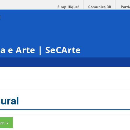
Simplifique!
Comunica BR
Parti
ra e Arte | SeCArte
ural
ags