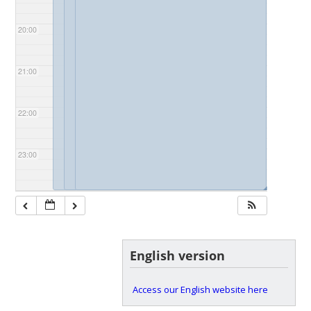
20:00
21:00
22:00
23:00
◢
◢
◢
English version
Access our English website here