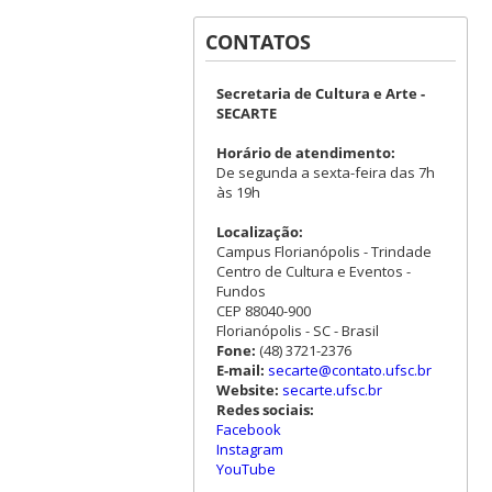
CONTATOS
Secretaria de Cultura e Arte -
SECARTE
Horário de atendimento:
De segunda a sexta-feira das 7h
às 19h
Localização:
Campus Florianópolis - Trindade
Centro de Cultura e Eventos -
Fundos
CEP 88040-900
Florianópolis - SC - Brasil
Fone:
(48) 3721-2376
E-mail:
secarte@contato.ufsc.br
Website:
secarte.ufsc.br
Redes sociais:
Facebook
Instagram
YouTube