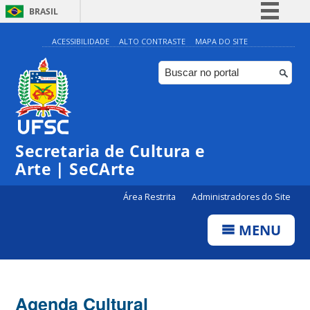
BRASIL
Simplifique!
ACESSIBILIDADE
ALTO CONTRASTE
MAPA DO SITE
Comunica BR
Participe
Acesso à informação
Legislação
Secretaria de Cultura e
Canais
Arte | SeCArte
Área Restrita
Administradores do Site
MENU
Agenda Cultural