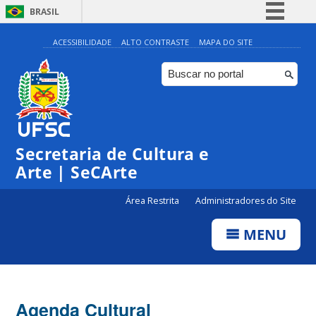
BRASIL
Simplifique!
ACESSIBILIDADE
ALTO CONTRASTE
MAPA DO SITE
Comunica BR
Participe
Acesso à informação
0:00
Legislação
Secretaria de Cultura e
1:00
Canais
Arte | SeCArte
2:00
Área Restrita
Administradores do Site
MENU
3:00
4:00
Agenda Cultural