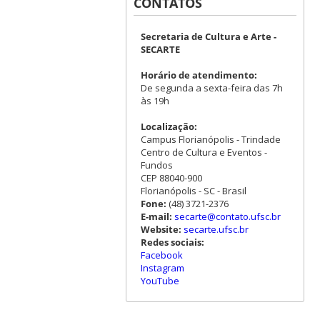
CONTATOS
Secretaria de Cultura e Arte -
SECARTE
Horário de atendimento:
De segunda a sexta-feira das 7h
às 19h
Localização:
Campus Florianópolis - Trindade
Centro de Cultura e Eventos -
Fundos
CEP 88040-900
Florianópolis - SC - Brasil
Fone:
(48) 3721-2376
E-mail:
secarte@contato.ufsc.br
Website:
secarte.ufsc.br
Redes sociais:
Facebook
Instagram
YouTube