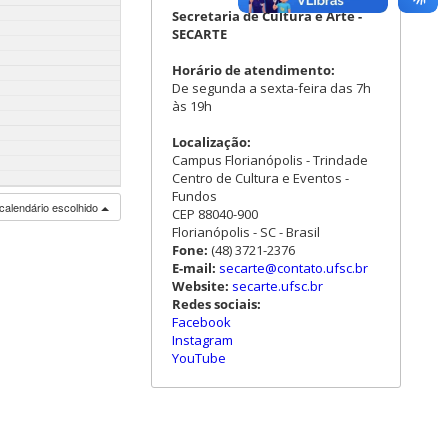
Secretaria de Cultura e Arte -
SECARTE
Horário de atendimento:
De segunda a sexta-feira das 7h
às 19h
Localização:
Campus Florianópolis - Trindade
Centro de Cultura e Eventos -
Fundos
calendário escolhido
CEP 88040-900
Florianópolis - SC - Brasil
Fone:
(48) 3721-2376
E-mail:
secarte@contato.ufsc.br
Website:
secarte.ufsc.br
Redes sociais:
Facebook
Instagram
YouTube