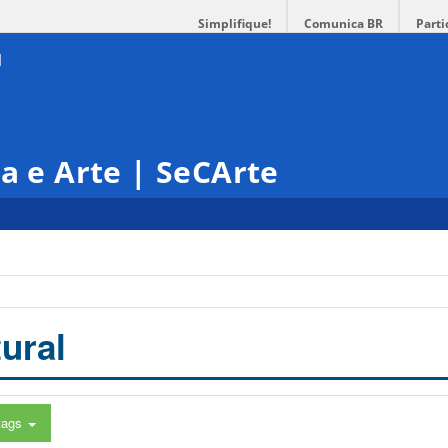
Simplifique!
Comunica BR
Parti
ra e Arte | SeCArte
ural
tags