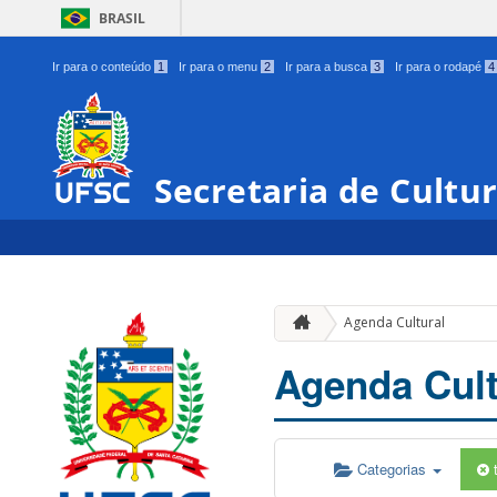
BRASIL
Ir para o conteúdo
1
Ir para o menu
2
Ir para a busca
3
Ir para o rodapé
4
Secretaria de Cultu
Agenda Cultural
Agenda Cult
Categorias