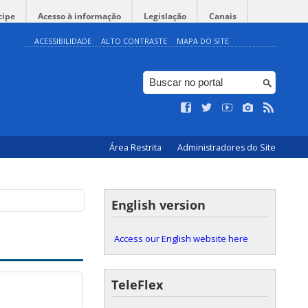
cipe
Acesso à informação
Legislação
Canais
ACESSIBILIDADE
ALTO CONTRASTE
MAPA DO SITE
Área Restrita
Administradores do Site
English version
Access our English website here
TeleFlex