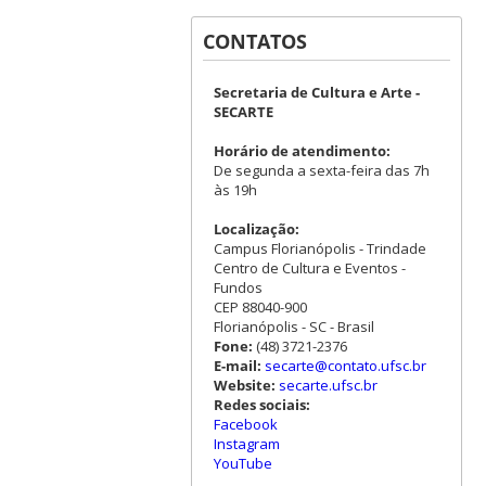
CONTATOS
Secretaria de Cultura e Arte -
SECARTE
Horário de atendimento:
De segunda a sexta-feira das 7h
às 19h
Localização:
Campus Florianópolis - Trindade
Centro de Cultura e Eventos -
Fundos
CEP 88040-900
Florianópolis - SC - Brasil
Fone:
(48) 3721-2376
E-mail:
secarte@contato.ufsc.br
Website:
secarte.ufsc.br
Redes sociais:
Facebook
Instagram
YouTube