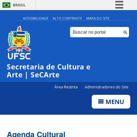
BRASIL
Simplifique!
ACESSIBILIDADE
ALTO CONTRASTE
MAPA DO SITE
Comunica BR
Participe
Acesso à informação
Legislação
Secretaria de Cultura e
Canais
Arte | SeCArte
Área Restrita
Administradores do Site
MENU
Agenda Cultural