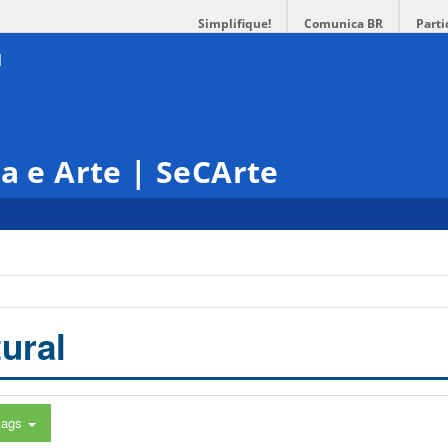
Simplifique!
Comunica BR
Parti
ra e Arte | SeCArte
ural
tags