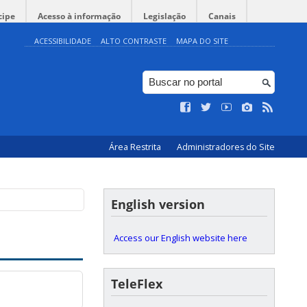
cipe
Acesso à informação
Legislação
Canais
ACESSIBILIDADE
ALTO CONTRASTE
MAPA DO SITE
Área Restrita
Administradores do Site
English version
Access our English website here
TeleFlex