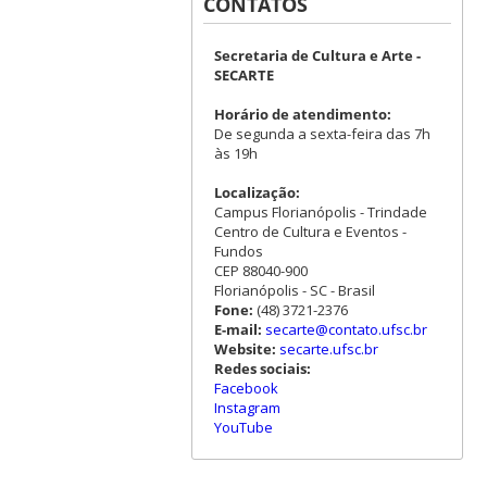
CONTATOS
Secretaria de Cultura e Arte -
SECARTE
Horário de atendimento:
De segunda a sexta-feira das 7h
às 19h
Localização:
Campus Florianópolis - Trindade
Centro de Cultura e Eventos -
Fundos
CEP 88040-900
Florianópolis - SC - Brasil
Fone:
(48) 3721-2376
E-mail:
secarte@contato.ufsc.br
Website:
secarte.ufsc.br
Redes sociais:
Facebook
Instagram
YouTube