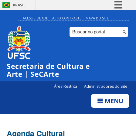
BRASIL
Simplifique!
ACESSIBILIDADE
ALTO CONTRASTE
MAPA DO SITE
Comunica BR
Participe
Acesso à informação
0:00
Legislação
Secretaria de Cultura e
1:00
Canais
Arte | SeCArte
2:00
Área Restrita
Administradores do Site
MENU
3:00
4:00
Agenda Cultural