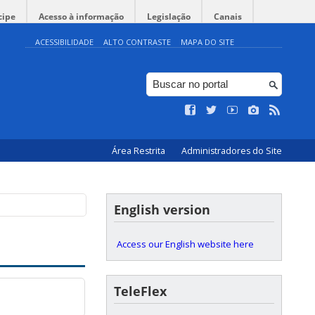
cipe
Acesso à informação
Legislação
Canais
ACESSIBILIDADE
ALTO CONTRASTE
MAPA DO SITE
Área Restrita
Administradores do Site
English version
Access our English website here
TeleFlex