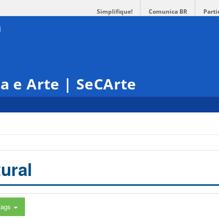
Simplifique!
Comunica BR
Parti
ra e Arte | SeCArte
ural
tags