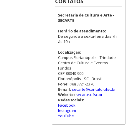
CONTATOS
Secretaria de Cultura e Arte -
SECARTE
Horário de atendimento:
De segunda a sexta-feira das 7h
às 19h
Localização:
Campus Florianópolis - Trindade
Centro de Cultura e Eventos -
Fundos
CEP 88040-900
Florianópolis - SC - Brasil
Fone:
(48) 3721-2376
E-mail:
secarte@contato.ufsc.br
Website:
secarte.ufsc.br
Redes sociais:
Facebook
Instagram
YouTube