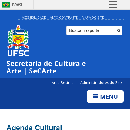
BRASIL
Simplifique!
ACESSIBILIDADE
ALTO CONTRASTE
MAPA DO SITE
Comunica BR
Participe
Acesso à informação
0:00
Legislação
Secretaria de Cultura e
1:00
Canais
Arte | SeCArte
2:00
Área Restrita
Administradores do Site
MENU
3:00
4:00
Agenda Cultural