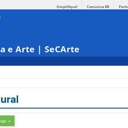
Simplifique!
Comunica BR
Parti
ra e Arte | SeCArte
ural
tags