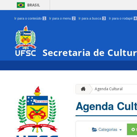
BRASIL
Ir para o conteúdo
1
Ir para o menu
2
Ir para a busca
3
Ir para o rodapé
4
Secretaria de Cultu
Agenda Cultural
Agenda Cult
Categorias