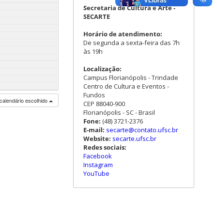
Secretaria de Cultura e Arte -
SECARTE
Horário de atendimento:
De segunda a sexta-feira das 7h
às 19h
Localização:
Campus Florianópolis - Trindade
Centro de Cultura e Eventos -
Fundos
calendário escolhido
CEP 88040-900
Florianópolis - SC - Brasil
Fone:
(48) 3721-2376
E-mail:
secarte@contato.ufsc.br
Website:
secarte.ufsc.br
Redes sociais:
Facebook
Instagram
YouTube