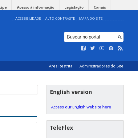
cipe
Acesso à informação
Legislação
Canais
ACESSIBILIDADE
ALTO CONTRASTE
MAPA DO SITE
Área Restrita
Administradores do Site
English version
Access our English website here
TeleFlex