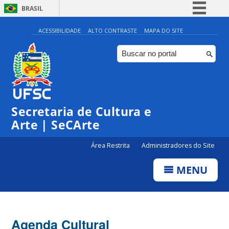
BRASIL
Simplifique!
ACESSIBILIDADE
ALTO CONTRASTE
MAPA DO SITE
Comunica BR
Participe
Acesso à informação
0:00
Legislação
Secretaria de Cultura e
1:00
Canais
Arte | SeCArte
2:00
Área Restrita
Administradores do Site
MENU
3:00
4:00
Agenda Cultural