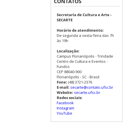
CONTATOS
Secretaria de Cultura e Arte -
SECARTE
Horário de atendimento:
De segunda a sexta-feira das 7h
às 19h
Localização:
Campus Florianópolis - Trindade
Centro de Cultura e Eventos -
Fundos
CEP 88040-900
Florianópolis - SC - Brasil
Fone:
(48) 3721-2376
E-mail:
secarte@contato.ufsc.br
Website:
secarte.ufsc.br
Redes sociais:
Facebook
Instagram
YouTube