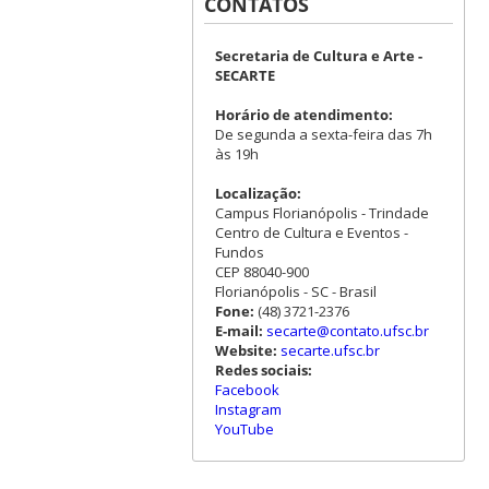
CONTATOS
Secretaria de Cultura e Arte -
SECARTE
Horário de atendimento:
De segunda a sexta-feira das 7h
às 19h
Localização:
Campus Florianópolis - Trindade
Centro de Cultura e Eventos -
Fundos
CEP 88040-900
Florianópolis - SC - Brasil
Fone:
(48) 3721-2376
E-mail:
secarte@contato.ufsc.br
Website:
secarte.ufsc.br
Redes sociais:
Facebook
Instagram
YouTube