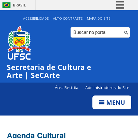
BRASIL
Simplifique!
ACESSIBILIDADE
ALTO CONTRASTE
MAPA DO SITE
Comunica BR
Participe
Acesso à informação
0:00
Legislação
Secretaria de Cultura e
1:00
Canais
Arte | SeCArte
2:00
Área Restrita
Administradores do Site
MENU
3:00
4:00
Agenda Cultural